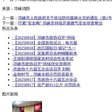
来源：邛崃消防
上一篇：
邛崃市人民政府关于依法防控森林火灾的通告（第1
下一篇：
拧紧“安全阀” 邛崃市持续开展燃气安全排查整治
热点头条
·【20250918】邛崃市政协召开“持续
·【20250918】全国首批试点：每月最
·【20250918】勿忘国耻日 铭记“九一
·【20250918】采集两百余种蝴蝶标本
·王德彰调研国家农村综合性改革试
·邛崃市政协召开“持续优化营商环
·市政协十六届五次会议召开 刘刚
·金秋时节，邛崃水稻示范田喜获丰
·【20250917】市政协十六届五次会议
·【20250917】亩产超811公斤 示范田水
图片新闻