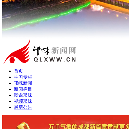
首页
学习专栏
邛崃新闻
新闻栏目
图说邛崃
视频邛崃
最新公告